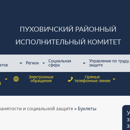
ПУХОВИЧСКИЙ РАЙОННЫЙ
ИСПОЛНИТЕЛЬНЫЙ КОМИТЕТ
Cоциальная
Управление по труду,
Регион
атов
сфера
защите
Электронные
Прямые
обращения
телефонные линии
ц
 занятости и социальной защите
»
Буклеты
У
з