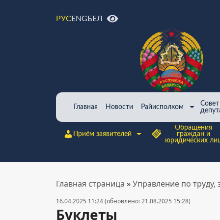
ENG
БЕЛ
РУС
Совет
Главная
Новости
Райисполком
депут
Обращения
Приём заявителей
граждан и
юридических ли
Главная страница
»
Управление по труду,
16.04.2025 11:24 (обновлено: 21.08.2025 15:28)
Буклеты