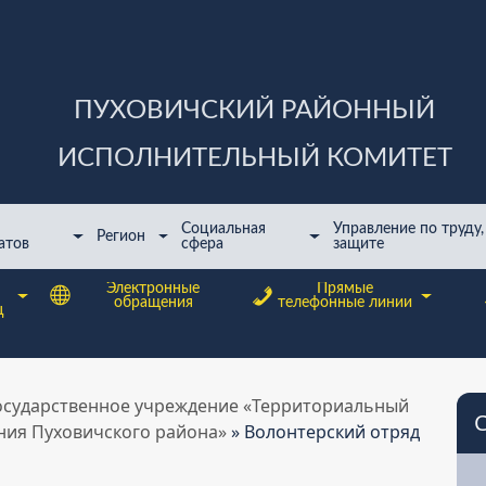
ПУХОВИЧСКИЙ РАЙОННЫЙ
ИСПОЛНИТЕЛЬНЫЙ КОМИТЕТ
Cоциальная
Управление по труду,
Регион
атов
сфера
защите
Электронные
Прямые
обращения
телефонные линии
ц
осударственное учреждение «Территориальный
ния Пуховичского района»
»
Волонтерский отряд