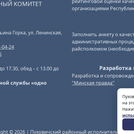
рейтинговой оценки качес
НЫЙ КОМИТЕТ
организациями Республик
ьина Горка, ул. Ленинская,
Заполнить анкету о качест
административных проце
2-04-24
райсполкомом (необходи
6
Разработка 
до 17.30, обед – с 13.00 до
Разработка и сопровожде
"Минская правда"
ной службы «одно
Пухо
на эт
Нажи
испо
ight © 2026 | Пуховичский районный исполнительный к