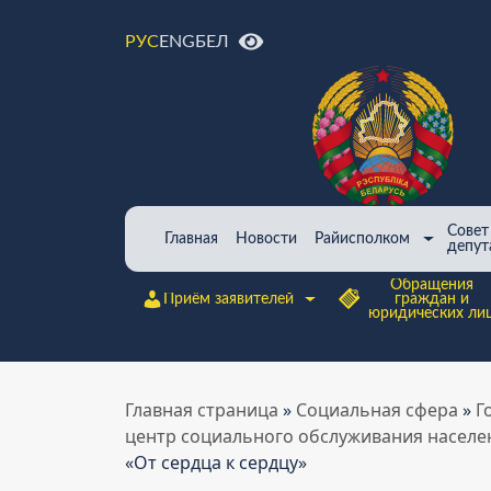
ENG
БЕЛ
РУС
Совет
Главная
Новости
Райисполком
депут
Обращения
Приём заявителей
граждан и
юридических ли
Главная страница
»
Cоциальная сфера
»
Г
центр социального обслуживания населе
«От сердца к сердцу»