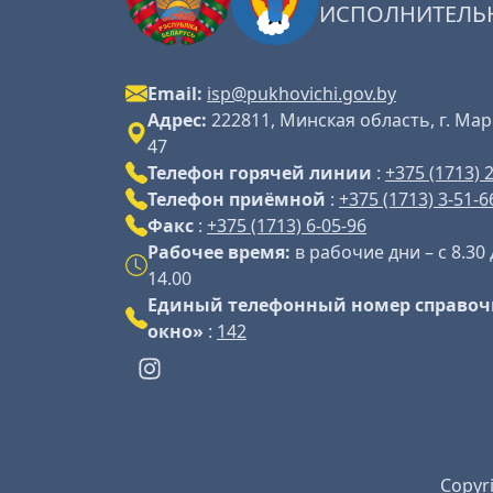
ИСПОЛНИТЕЛЬ
Email:
isp@pukhovichi.gov.by
Адрес:
222811, Минская область, г. Мар
47
Телефон горячей линии
:
+375 (1713) 
Телефон приёмной
:
+375 (1713) 3-51-6
Факс
:
+375 (1713) 6-05-96
Рабочее время:
в рабочие дни – с 8.30 
14.00
Единый телефонный номер справоч
окно»
:
142
Copyr