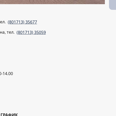
тел.
(801713) 35677
а, тел.
(801713) 35059
0-14.00
ГРАФИК