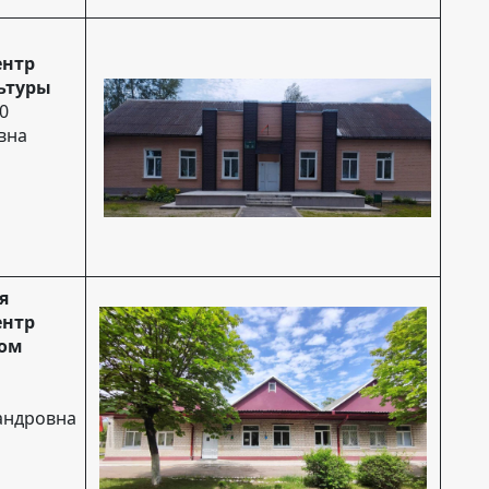
ентр
ьтуры
20
вна
я
ентр
дом
андровна