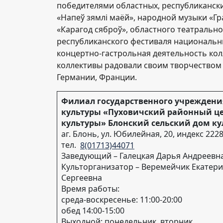
победителями областных, республикански
«Напеў зямлі маёй», народной музыки «Гр
«Карагод сяброў», областного театрально
республиканского фестиваля национальных 
концертно-гастрольная деятельность ко
коллективы радовали своим творчеством 
Германии, Франции.
Филиал государственного учреждени
культуры «Пуховичский районный ц
культуры» Блонский сельский дом к
аг. Блонь, ул. Юбилейная, 20, индекс 222
тел.
8(01713)44071
Заведующий – Галецкая Дарья Андреевн
Культорганизатор – Веремейчик Екатер
Сергеевна
Время работы:
среда-воскресенье: 11:00-20:00
обед 14:00-15:00
Выходной: понедельник, вторник