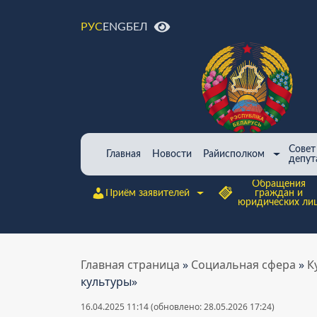
ENG
БЕЛ
РУС
Совет
Главная
Новости
Райисполком
депут
Обращения
Приём заявителей
граждан и
юридических ли
Главная страница
»
Cоциальная сфера
»
К
культуры»
16.04.2025 11:14 (обновлено: 28.05.2026 17:24)