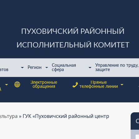
ПУХОВИЧСКИЙ РАЙОННЫЙ
ИСПОЛНИТЕЛЬНЫЙ КОМИТЕТ
Cоциальная
Управление по труду,
Регион
атов
сфера
защите
Электронные
Прямые
обращения
телефонные линии
ц
ультура
»
ГУК «Пуховичский районный центр