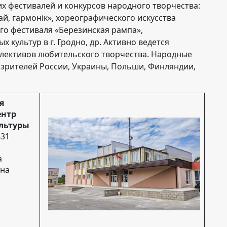
х фестивалей и конкурсов народного творчества:
ай, гармонік», хореографического искусства
го фестиваля «Березинская рампа»,
культур в г. Гродно, др. Активно ведется
ллективов любительского творчества. Народные
зрителей России, Украины, Польши, Финляндии,
я
ентр
ультуры
831
а
ина