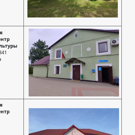
я
ентр
ультуры
841
а
я
ентр
м