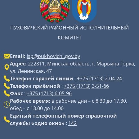
ПУХОВИЧСКИЙ РАЙОННЫЙ ИСПОЛНИТЕЛЬНЫЙ
КОМИТЕТ
Email:
isp@pukhovichi.gov.by
Адрес:
222811, Минская область, г. Марьина Горка,
ул. Ленинская, 47
Телефон горячей линии
:
+375 (1713) 2-04-24
Телефон приёмной
:
+375 (1713) 3-51-66
Факс
:
+375 (1713) 6-05-96
Рабочее время:
в рабочие дни – с 8.30 до 17.30,
обед – с 13.00 до 14.00
Единый телефонный номер справочной
службы «одно окно»
:
142