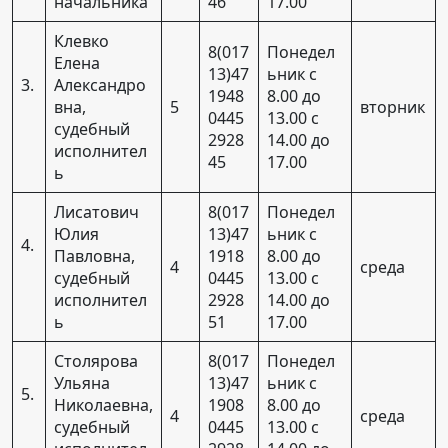
начальника
46
17.00
Клевко
8(017
Понедел
Елена
13)47
ьник с
3.
Александро
1948
8.00 до
вна,
5
вторник
0445
13.00 с
судебный
2928
14.00 до
исполнител
45
17.00
ь
Лисатович
8(017
Понедел
Юлия
13)47
ьник с
4.
Павловна,
1918
8.00 до
4
среда
судебный
0445
13.00 с
исполнител
2928
14.00 до
ь
51
17.00
Столярова
8(017
Понедел
Ульяна
13)47
ьник с
5.
Николаевна,
1908
8.00 до
4
среда
судебный
0445
13.00 с