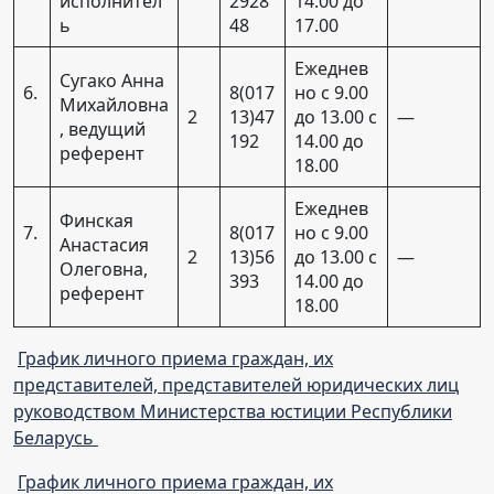
исполнител
2928
14.00 до
ь
48
17.00
Ежеднев
Сугако Анна
6.
8(017
но с 9.00
Михайловна
2
13)47
до 13.00 с
—
, ведущий
192
14.00 до
референт
18.00
Ежеднев
Финская
7.
8(017
но с 9.00
Анастасия
2
13)56
до 13.00 с
—
Олеговна,
393
14.00 до
референт
18.00
График личного приема граждан, их
представителей, представителей юридических лиц
руководством Министерства юстиции Республики
Беларусь
График личного приема граждан, их