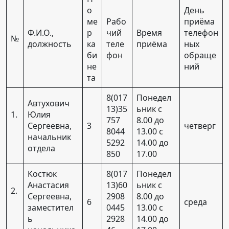
о
День
ме
Рабо
приёма
Ф.И.О.,
р
чий
Время
телефон
№
должность
ка
теле
приёма
ных
би
фон
обраще
не
ний
та
8(017
Понедел
Автухович
13)35
ьник с
1.
Юлия
757
8.00 до
Сергеевна,
3
четверг
8044
13.00 с
начальник
5292
14.00 до
отдела
850
17.00
Костюк
8(017
Понедел
Анастасия
13)60
ьник с
2.
Сергеевна,
2908
8.00 до
6
среда
заместител
0445
13.00 с
ь
2928
14.00 до