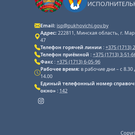
ИСПОЛНИТЕЛЬ
Email:
isp@pukhovichi.gov.by
Адрес:
222811, Минская область, г. Мар
47
Телефон горячей линии
:
+375 (1713) 
Телефон приёмной
:
+375 (1713) 3-51-6
Факс
:
+375 (1713) 6-05-96
Рабочее время:
в рабочие дни – с 8.30 
14.00
Единый телефонный номер справоч
окно»
:
142
Copyr