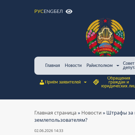
ENG
БЕЛ
РУС
Совет
Главная
Новости
Райисполком
депут
Обращения
Приём заявителей
граждан и
юридических ли
Главная страница
»
Новости
»
Штрафы за 
землепользователям?
02.06.2026 14:33