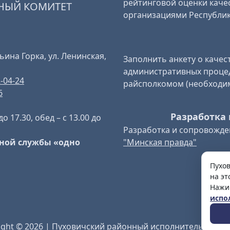
рейтинговой оценки качес
НЫЙ КОМИТЕТ
организациями Республик
ьина Горка, ул. Ленинская,
Заполнить анкету о качест
административных проце
2-04-24
райсполкомом (необходи
6
Разработка 
до 17.30, обед – с 13.00 до
Разработка и сопровожде
"Минская правда"
ной службы «одно
Пухо
на эт
Нажи
испо
ight © 2026 | Пуховичский районный исполнительный к